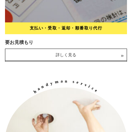
支払い・受取・返却・順番取り代行
要お見積もり
パンク修理
詳しく見る
1,000円～
（税込）
詳しく見る
a
n
m
s
e
y
r
d
v
n
i
a
c
h
e
e
r
l
c
e
p
y
a
c
i
i
b
r