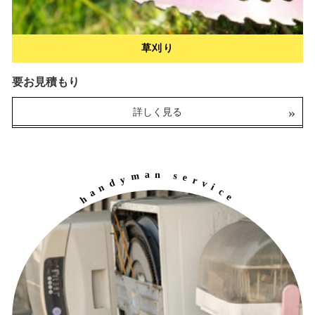
草刈り
要お見積もり
ブレーキ調整・交換
詳しく見る
500円～
（税込）
詳しく見る
a
n
m
s
e
y
r
d
v
n
i
a
c
h
e
e
r
l
c
e
p
y
a
c
i
i
b
r