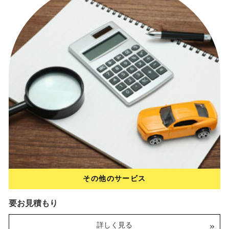
e
r
l
c
e
p
y
a
c
i
i
b
r
その他のサービス
要お見積もり
鍵取付
詳しく見る