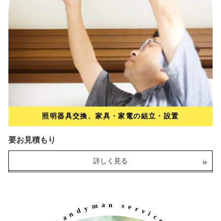
照明器具交換、家具・
家電の組立・設置
要お見積もり
タイヤ・チューブ交換
詳しく見る
2,200円～
（税込）
詳しく見る
a
n
m
s
e
y
r
d
v
n
i
a
c