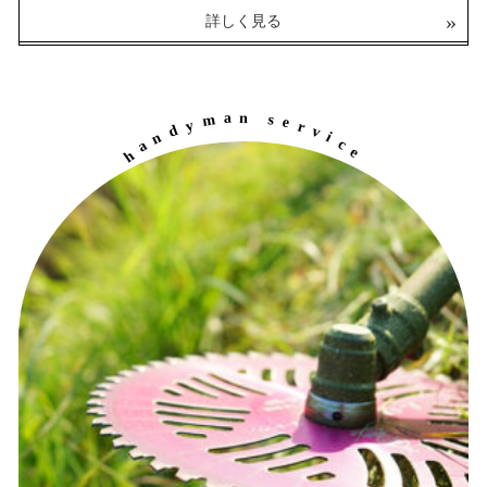
車いす整備・修理
詳しく見る
1,000円～
（税込）
詳しく見る
a
n
m
s
e
y
r
d
v
n
i
a
c
h
e
e
r
l
c
e
p
y
a
c
i
i
b
r