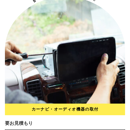
h
e
e
r
l
c
e
p
y
a
c
i
i
b
r
カーナビ・オーディオ機器の取付
要お見積もり