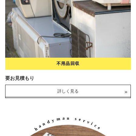
不用品回収
要お見積もり
チェーン調整・交換
詳しく見る
500円～
（税込）
詳しく見る
a
n
m
s
e
y
r
d
v
n
i
a
c
h
e