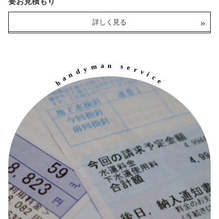
要お見積もり
整備・点検
詳しく見る
1,000円～
（税込）
詳しく見る
a
n
m
s
e
y
r
d
v
n
i
a
c
h
e
e
r
l
c
e
p
y
a
c
i
i
b
r