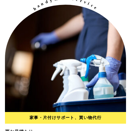
y
r
d
v
n
i
a
c
h
e
e
r
l
c
e
p
y
a
c
i
i
b
r
家事・片付けサポート、買い物代行